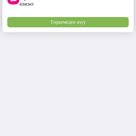
аласыз
Тиркемеден ачуу