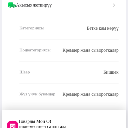
Акысыз жеткирүү
Бетке кам көрүү
Категориясы
Кремдер жана сывороткалар
Подкатегориясы
Бишкек
Шаар
Кремдер жана сывороткалар
Жүз үчүн буюмдар
Товарды Мой О!
тиркемесинен сатып ала