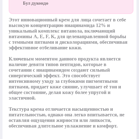
Бул дүкөндө
Этот инновационный крем для лица сочетает в себе 
высокую концентрацию ниацинамида 12% и 
уникальный комплекс витанола, включающий 
витамины A, E, F, K, для целенаправленной борьбы 
с темными пятнами и дисколорациями, обеспечивая 
эффективное отбеливание кожи.

Ключевым моментом данного продукта является 
наличие девяти типов пептидов, которые в 
сочетании с ниацинамидом создают сильный 
синергический эффект. Это способствует 
интенсивному уходу за глубокими пигментными 
пятнами, придает коже сияние, улучшает её тон и 
общее состояние, делая кожу более упругой и 
эластичной.

Текстура крема отличается насыщенностью и 
питательностью, однако она легко впитывается, не 
оставляя ощущения жирности или липкости, 
обеспечивая длительное увлажнение и комфорт.