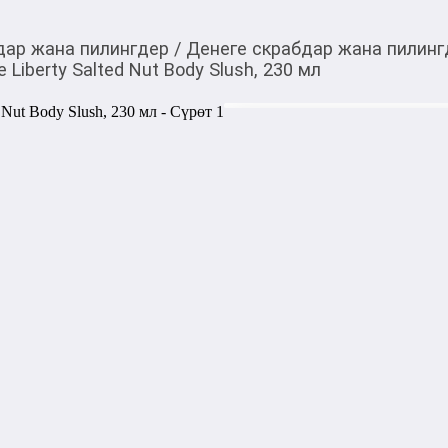
дар жана пилингдер
/
Денеге скрабдар жана пилинг
e Liberty Salted Nut Body Slush, 230 мл
948,00
c
1 580,00
c
Товарды Мой О!
тиркемесинен сатып ала
Скраб для тела Login F
аласыз
Body Slush, 230 мл
0-0-
3
Бөлүп төлөөгө/креди
Бул дүкөндө