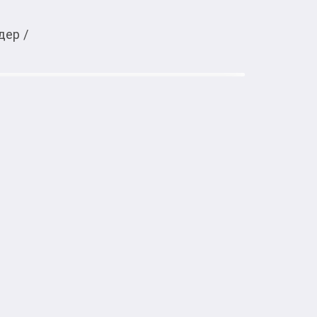
дер
/
-
40
%
Тиркемеден ачуу
orest Citrule Liberty Salted Nut
тке товарлар