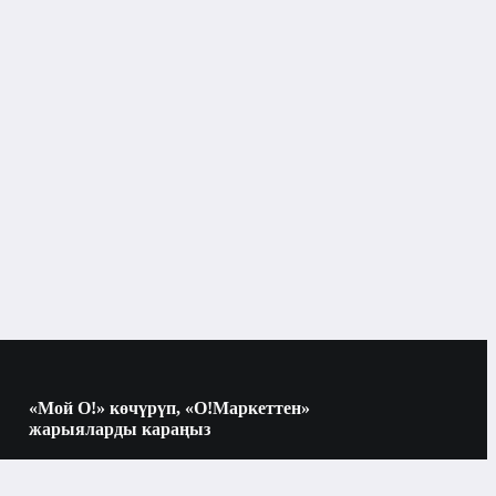
Денеге скрабдар жана пилингдер
аттары
«Мой О!» көчүрүп, «О!Маркеттен»
жарыяларды караңыз
Көчүрүү үчүн камераны QR-кодго
багыттаңыз