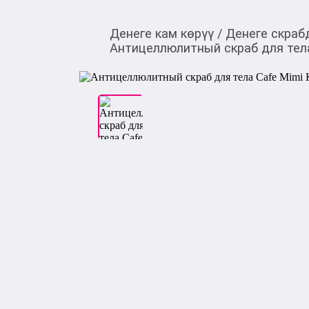
Денеге кам көрүү
/
Денеге скраб
Антицеллюлитный cкраб для тела