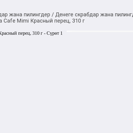
дар жана пилингдер
/
Денеге скрабдар жана пилинг
 Cafe Mimi Красный перец, 310 г
425,00
c
Товарды Мой О!
тиркемесинен сатып ала
Антицеллюлитный cкр
аласыз
перец, 310 г
Разогревающий антицеллюли
экстрактом Красного перца 
с целлюлитом, обеспечивает
эпидермиса, повышает эласт
Экстракт Красного перца о
стимулирует микроциркуляц
клетках и оказывает мощно
микрорельеф кожи. 

Масло Кокоса смягчает и у