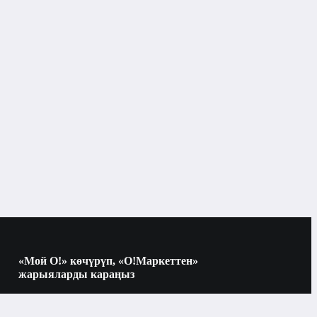
«Мой О!» көчүрүп, «О!Маркеттен»
жарыяларды караңыз
Көчүрүү үчүн камераны QR-кодго
багыттаңыз