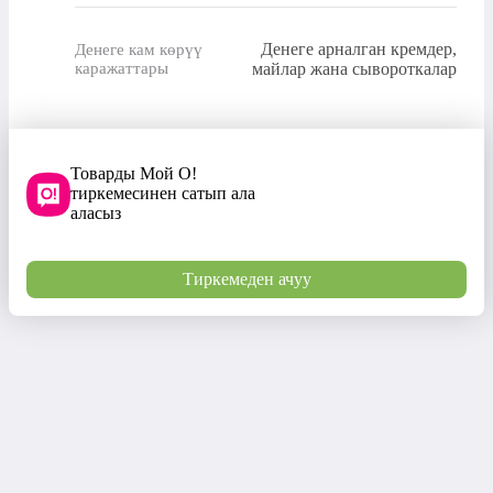
Денеге арналган кремдер,
Денеге кам көрүү
каражаттары
майлар жана сывороткалар
Товарды Мой О!
тиркемесинен сатып ала
аласыз
Тиркемеден ачуу