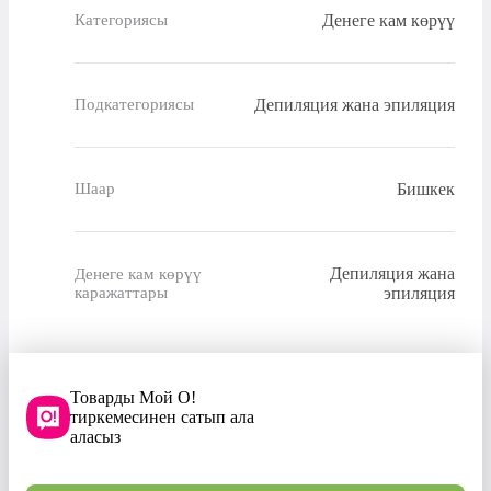
Денеге кам көрүү
Категориясы
Депиляция жана эпиляция
Подкатегориясы
Бишкек
Шаар
Депиляция жана
Денеге кам көрүү
каражаттары
эпиляция
Товарды Мой О!
тиркемесинен сатып ала
аласыз