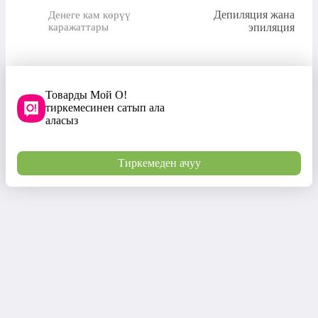
Депиляция жана
Денеге кам көрүү
каражаттары
эпиляция
Товарды Мой О!
тиркемесинен сатып ала
аласыз
Тиркемеден ачуу