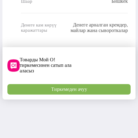
Бишкек
Шаар
Денеге арналган кремдер,
Денеге кам көрүү
каражаттары
майлар жана сывороткалар
Товарды Мой О!
тиркемесинен сатып ала
аласыз
Тиркемеден ачуу