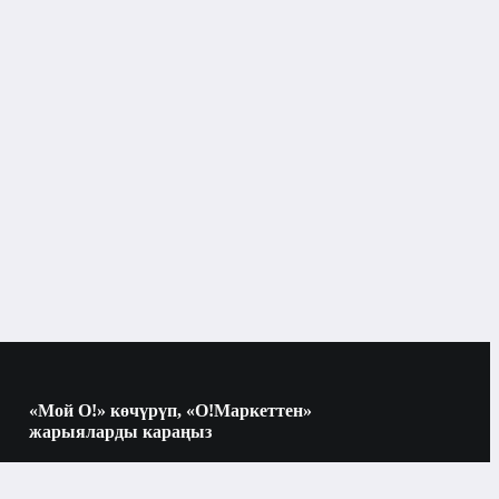
«Мой О!» көчүрүп, «О!Маркеттен»
жарыяларды караңыз
Көчүрүү үчүн камераны QR-кодго
багыттаңыз