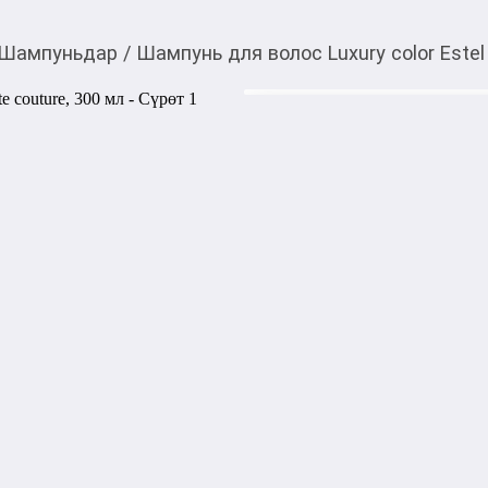
Шампуньдар
/
Шампунь для волос Luxury color Estel
980,00
c
Товарды Мой О!
тиркемесинен сатып ала
Шампунь для волос Lux
аласыз
мл
Профессиональная формула 
эксклюзивный уход за окра
наполняет их силой и энерг
поддерживают насыщенност
способствуют укреплению с
1000,00
с
жогору акысыз
жеткирүү