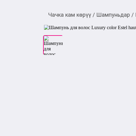
Чачка кам көрүү
/
Шампуньдар
/