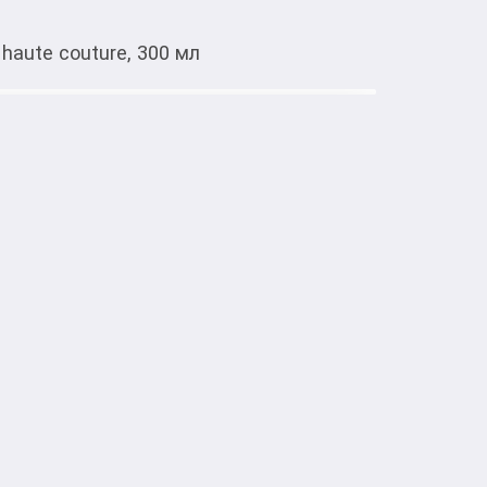
 haute couture, 300 мл
Тиркемеден ачуу
ury color Estel haute couture, 300
без лауретсульфата натрия. Обеспечивает 
шенными волосами, интенсивно увлажняет, 
ией. Полифенолы красного винограда 
ь цвета между окрашиваниями, 
труктуры волос.