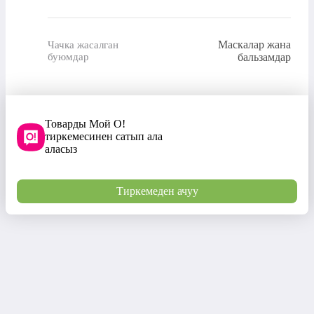
Маскалар жана
Чачка жасалган
буюмдар
бальзамдар
Товарды Мой О!
тиркемесинен сатып ала
аласыз
Тиркемеден ачуу