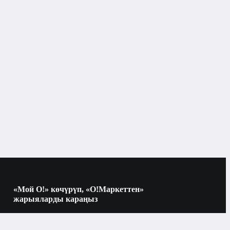
«Мой О!» көчүрүп, «О!Маркеттен»
жарыяларды караңыз
Көчүрүү үчүн камераны QR-кодго
багыттаңыз