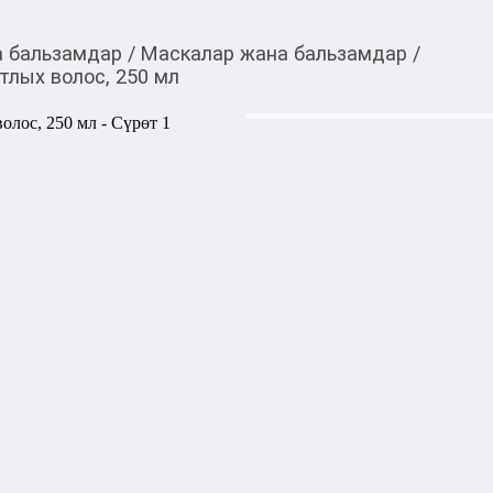
а бальзамдар
/
Маскалар жана бальзамдар
/
тлых волос, 250 мл
479,00
c
Товарды Мой О!
тиркемесинен сатып ала
Серебристая маска Tef
аласыз
Серебристая маска Tefia соз
помогая нейтрализовать не
локонам более чистый и сия
Специальный состав мягко п
мягкими и послушными. Под
окрашенных, так и натурал
здоровый вид и придавая лё
1000,00
с
жогору акысыз
жеткирүү