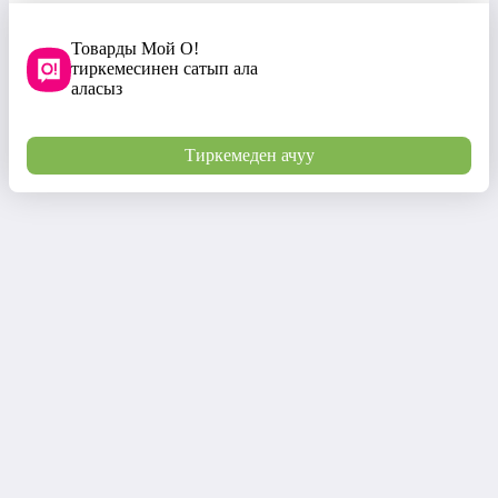
Товарды Мой О!
тиркемесинен сатып ала
аласыз
Тиркемеден ачуу