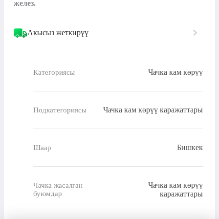
желез.
Акысыз жеткирүү
Чачка кам көрүү
Категориясы
Чачка кам көрүү каражаттары
Подкатегориясы
Бишкек
Шаар
Чачка кам көрүү
Чачка жасалган
буюмдар
каражаттары