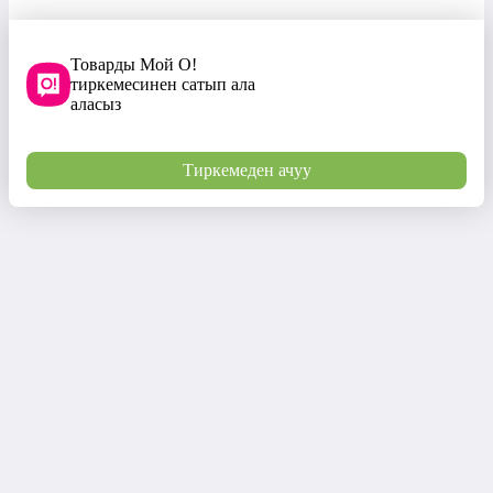
Товарды Мой О!
тиркемесинен сатып ала
аласыз
Тиркемеден ачуу