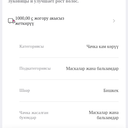
луковицы и улучшает рост волос.
1000,00
с
жогору акысыз
жеткирүү
Чачка кам көрүү
Категориясы
Маскалар жана бальзамдар
Подкатегориясы
Бишкек
Шаар
Маскалар жана
Чачка жасалган
буюмдар
бальзамдар