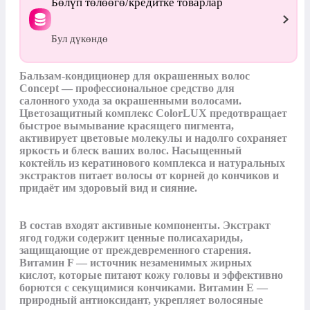
Бөлүп төлөөгө/кредитке товарлар
Бул дүкөндө
Бальзам-кондиционер для окрашенных волос 
Concept — профессиональное средство для 
салонного ухода за окрашенными волосами. 
Цветозащитный комплекс ColorLUX предотвращает 
быстрое вымывание красящего пигмента, 
активирует цветовые молекулы и надолго сохраняет 
яркость и блеск ваших волос. Насыщенный 
коктейль из кератинового комплекса и натуральных 
экстрактов питает волосы от корней до кончиков и 
придаёт им здоровый вид и сияние.

В состав входят активные компоненты. Экстракт 
ягод годжи содержит ценные полисахариды, 
защищающие от преждевременного старения. 
Витамин F — источник незаменимых жирных 
кислот, которые питают кожу головы и эффективно 
борются с секущимися кончиками. Витамин E — 
природный антиоксидант, укрепляет волосяные 