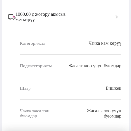
1000,00
с
жогору акысыз
жеткирүү
Чачка кам көрүү
Категориясы
Жасалгалоо үчүн буюмдар
Подкатегориясы
Бишкек
Шаар
Жасалгалоо үчүн
Чачка жасалган
буюмдар
буюмдар