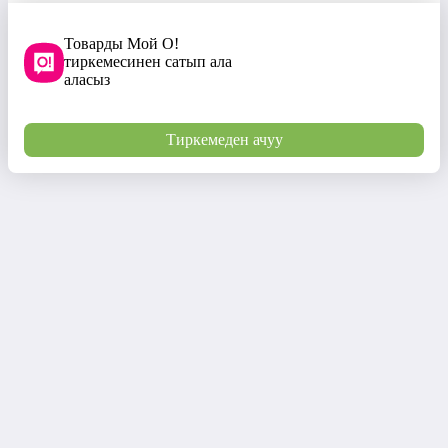
Товарды Мой О!
тиркемесинен сатып ала
аласыз
Тиркемеден ачуу