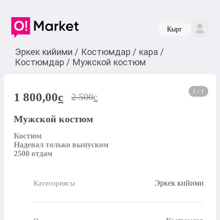
Кырг
Эркек кийими
/
Костюмдар
/
кара
/
Костюмдар
/
Мужской костюм
1 / 1
1 800,00
c
2 500
c
Мужской костюм
Костюм

Надевал только выпуском

2500 отдам
Эркек кийими
Категориясы