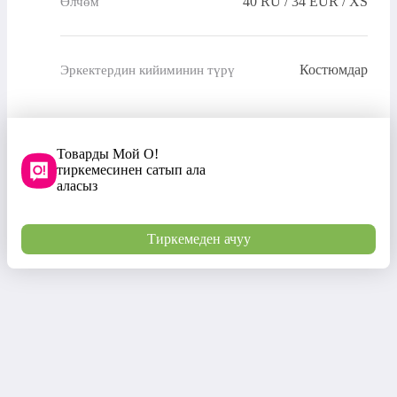
40 RU / 34 EUR / XS
Өлчөм
Костюмдар
Эркектердин кийиминин түрү
Товарды Мой О!
тиркемесинен сатып ала
аласыз
Тиркемеден ачуу