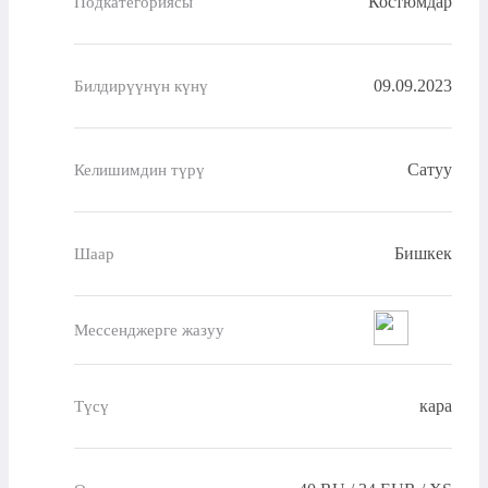
Костюмдар
Подкатегориясы
09.09.2023
Билдирүүнүн күнү
Сатуу
Келишимдин түрү
Бишкек
Шаар
Мессенджерге жазуу
кара
Түсү