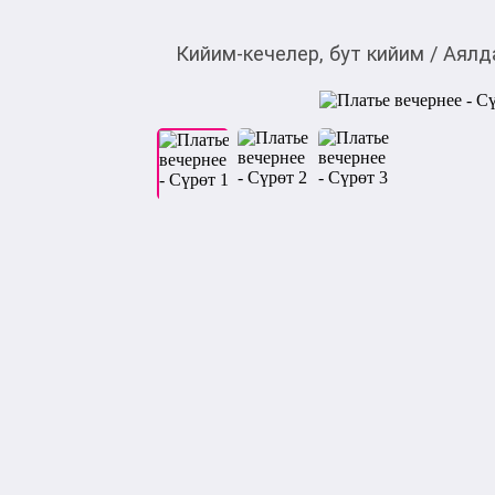
Кийим-кечелер, бут кийим
/
Аялд