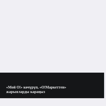
«Мой О!» көчүрүп, «О!Маркеттен»
жарыяларды караңыз
Көчүрүү үчүн камераны QR-кодго
багыттаңыз