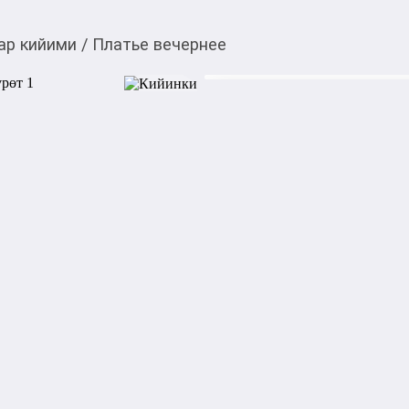
ар кийими
/
Платье вечернее
10 000,00
c
Товарды Мой О!
тиркемесинен сатып ала
Платье вечернее
аласыз
Платье вечернее ,покупали в
отличное, не носили ! Мини
Категориясы
Подкатегориясы
Билдирүүнүн күнү