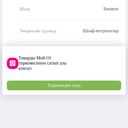
Бишкек
Шаар
Шкаф-витриналар
Эмеректин түрлөрү
Товарды Мой О!
тиркемесинен сатып ала
аласыз
Тиркемеден ачуу