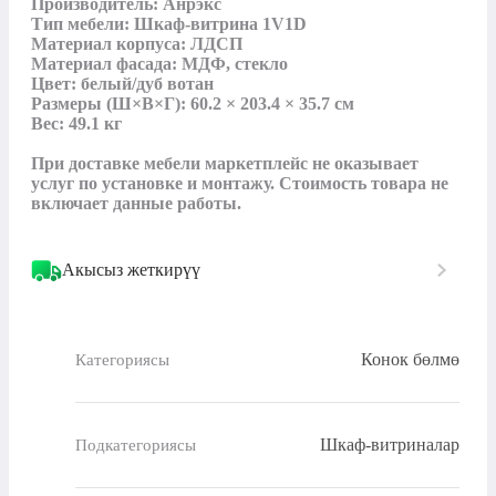
Производитель: Анрэкс

Тип мебели: Шкаф-витрина 1V1D

Материал корпуса: ЛДСП

Материал фасада: МДФ, стекло

Цвет: белый/дуб вотан

Размеры (Ш×В×Г): 60.2 × 203.4 × 35.7 см

Вес: 49.1 кг

При доставке мебели маркетплейс не оказывает 
услуг по установке и монтажу. Стоимость товара не 
включает данные работы.
Акысыз жеткирүү
Конок бөлмө
Категориясы
Шкаф-витриналар
Подкатегориясы