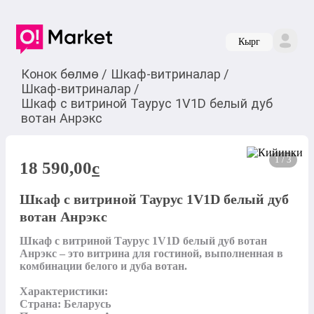
Кырг
Конок бөлмө
/
Шкаф-витриналар
/
Шкаф-витриналар
/
Шкаф с витриной Таурус 1V1D белый дуб
вотан Анрэкс
1 / 3
18 590,00
c
Шкаф с витриной Таурус 1V1D белый дуб
вотан Анрэкс
Шкаф с витриной Таурус 1V1D белый дуб вотан 
Анрэкс – это витрина для гостиной, выполненная в 
комбинации белого и дуба вотан.

Характеристики:

Страна: Беларусь
