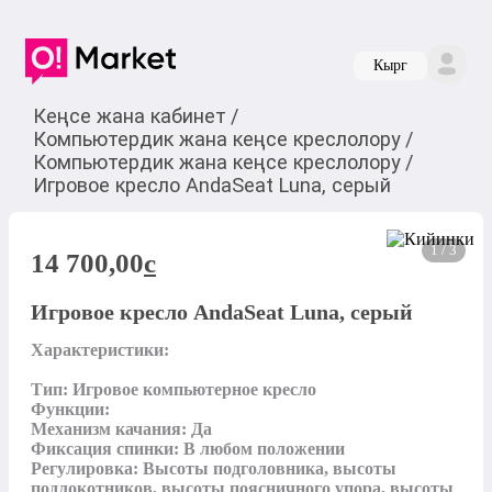
Кырг
Кеңсе жана кабинет
/
Компьютердик жана кеңсе креслолору
/
Компьютердик жана кеңсе креслолору
/
Игровое кресло AndaSeat Luna, серый
1 / 3
14 700,00
c
Игровое кресло AndaSeat Luna, серый
Характеристики:

Тип: Игровое компьютерное кресло

Функции:

Механизм качания: Да

Фиксация спинки: В любом положении

Регулировка: Высоты подголовника, высоты 
подлокотников, высоты поясничного упора, высоты 