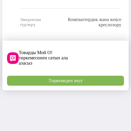
Компьютердик жана кеңсе
Эмеректин
түрлөрү
креслолору
Товарды Мой О!
тиркемесинен сатып ала
аласыз
Тиркемеден ачуу