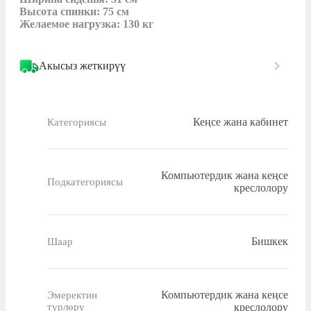
Высота спинки: 75 см

Желаемое нагрузка: 130 кг
Акысыз жеткирүү
Кеңсе жана кабинет
Категориясы
Компьютердик жана кеңсе
Подкатегориясы
креслолору
Бишкек
Шаар
Компьютердик жана кеңсе
Эмеректин
түрлөрү
креслолору