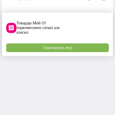
Товарды Мой О!
тиркемесинен сатып ала
аласыз
Тиркемеден ачуу