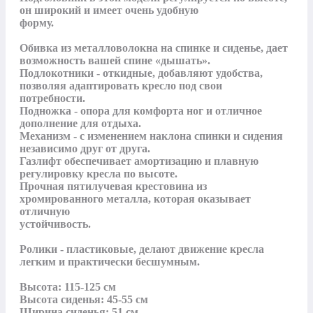
он широкий и имеет очень удобную

форму.

Обивка из металловолокна на спинке и сиденье, дает 
возможность вашей спине «дышать».

Подлокотники - откидные, добавляют удобства, 
позволяя адаптировать кресло под свои

потребности.

Подножка - опора для комфорта ног и отличное 
дополнение для отдыха. 

Механизм - с изменением наклона спинки и сидения 
независимо друг от друга.

Газлифт обеспечивает амортизацию и плавную 
регулировку кресла по высоте.

Прочная пятилучевая крестовина из 
хромированного металла, которая оказывает 
отличную

устойчивость.

Ролики - пластиковые, делают движение кресла 
легким и практически бесшумным.

Высота: 115-125 см

Высота сиденья: 45-55 см

Ширина сиденья: 51 см
