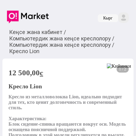
Кырг
Кеңсе жана кабинет
/
Компьютердик жана кеңсе креслолору
/
Компьютердик жана кеңсе креслолору
/
Кресло Lion
1 / 2
12 500,00
c
Кресло Lion
Кресло из металловолокна Lion, идеально подходит 
для тех, кто ценит долговечность и современный 
стиль.

Характеристика:

Блок сидение-спинка вращаются вокруг оси. Модель 
оснащена поясничной поддержкой.

Подголовник в этой модели регулируется по высоте, 