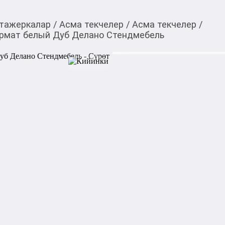
этажеркалар
/
Асма текчелер
/
Асма текчелер
/
ермат белый Дуб Делано Стендмебель
5 590,00
c
Товарды Мой О!
тиркемесинен сатып ала
Полка навесная Киви
аласыз
Делано Стендмебель
0-0-
12
Полка Киви ПЛ-01 навесная 
хранения различных предмет
комбинации ЛДСП и МДФ, чт
и привлекательный внешний
Полка доступна в цветовом 