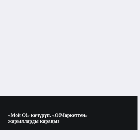
Бишкек
Асма текчелер
«Мой О!» көчүрүп, «О!Маркеттен»
жарыяларды караңыз
Көчүрүү үчүн камераны QR-кодго
багыттаңыз