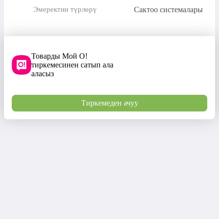
Сактоо системалары
Эмеректин түрлөрү
Товарды Мой О!
тиркемесинен сатып ала
аласыз
Тиркемеден ачуу