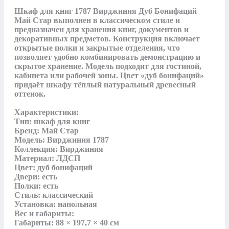
Шкаф для книг 1787 Вирджиния Дуб Бонифаций 
Май Стар выполнен в классическом стиле и 
предназначен для хранения книг, документов и 
декоративных предметов. Конструкция включает 
открытые полки и закрытые отделения, что 
позволяет удобно комбинировать демонстрацию и 
скрытое хранение. Модель подходит для гостиной, 
кабинета или рабочей зоны. Цвет «дуб бонифаций» 
придаёт шкафу тёплый натуральный древесный 
оттенок.

Характеристики:

Тип: шкаф для книг

Бренд: Май Стар

Модель: Вирджиния 1787

Коллекция: Вирджиния

Материал: ЛДСП

Цвет: дуб бонифаций

Двери: есть

Полки: есть

Стиль: классический

Установка: напольная

Вес и габариты:

Габариты: 88 × 197,7 × 40 см
