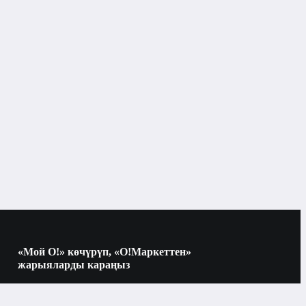
Универсалдуу этажеркалар
Бишкек
Универсалдуу этажеркалар
«Мой О!» көчүрүп, «О!Маркеттен»
жарыяларды караңыз
Көчүрүү үчүн камераны QR-кодго
багыттаңыз