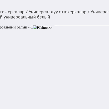
этажеркалар
/
Универсалдуу этажеркалар
/
Универс
й универсальный белый
2 500,00
c
Товарды Мой О!
тиркемесинен сатып ала
Стеллаж над стирал
аласыз
белый
0-0-
12
Бөлүп төлөөгө/креди
Бул дүкөндө