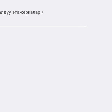
алдуу этажеркалар
/
Тиркемеден ачуу
ьной машиной универсальный
тке товарлар