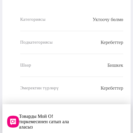
Уктоочу бөлмө
Категориясы
Керебеттер
Подкатегориясы
Бишкек
Шаар
Керебеттер
Эмеректин түрлөрү
Товарды Мой О!
тиркемесинен сатып ала
аласыз