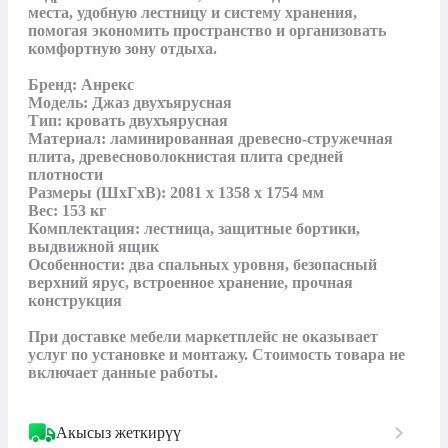
места, удобную лестницу и систему хранения, 
помогая экономить пространство и организовать 
комфортную зону отдыха.

Бренд: Анрекс

Модель: Джаз двухъярусная

Тип: кровать двухъярусная

Материал: ламинированная древесно-стружечная 
плита, древесноволокнистая плита средней 
плотности

Размеры (ШхГхВ): 2081 х 1358 х 1754 мм

Вес: 153 кг

Комплектация: лестница, защитные бортики, 
выдвижной ящик

Особенности: два спальных уровня, безопасный 
верхний ярус, встроенное хранение, прочная 
конструкция

При доставке мебели маркетплейс не оказывает 
услуг по установке и монтажу. Стоимость товара не 
включает данные работы.
Акысыз жеткирүү