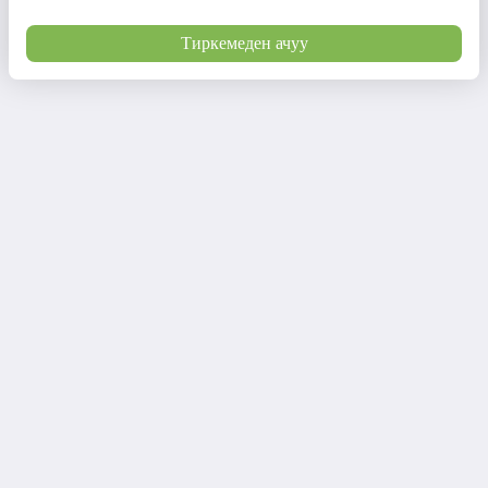
Тиркемеден ачуу