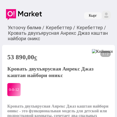
Кырг
Уктоочу бөлмө
/
Керебеттер
/
Керебеттер
/
Кровать двухъярусная Анрекс Джаз каштан
найбори оникс
1 / 2
53 890,00
c
Кровать двухъярусная Анрекс Джаз
каштан найбори оникс
0-0-
12
Кровать двухъярусная Анрекс Джаз каштан найбори 
оникс - это функциональная модель для детской или 
подростковой комнаты, сочетает два спальных 