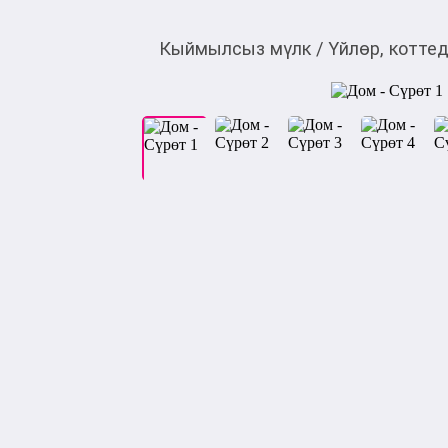
Кыймылсыз мүлк
/
Үйлөр, котте