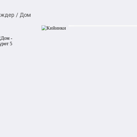
дждер
/
Дом
$
70 000,00
Товарды Мой О!
тиркемесинен сатып ала
Дом
аласыз
Продаю дом арча бешик Сары
канализация центральная
Категориясы
Подкатегориясы
Билдирүүнүн күнү