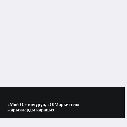
«Мой О!» көчүрүп, «О!Маркеттен»
жарыяларды караңыз
Көчүрүү үчүн камераны QR-кодго
багыттаңыз