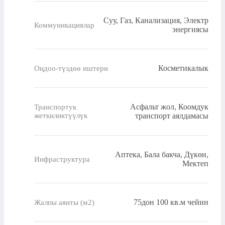
Суу, Газ, Канализация, Электр
Коммуникациялар
энергиясы
Косметикалык
Оңдоо-түздөө иштери
Асфальт жол, Коомдук
Транспортук
жеткиликтүүлүк
транспорт аялдамасы
Аптека, Бала бакча, Дүкөн,
Инфраструктура
Мектеп
75дон 100 кв.м чейин
Жалпы аянты (м2)