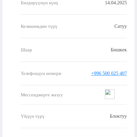
14.04.2025
Билдирүүнүн күнү
Сатуу
Келишимдин түрү
Бишкек
Шаар
+996 500 025 407
Телефондун номери
Мессенджерге жазуу
Блоктуу
Үйдүн түрү