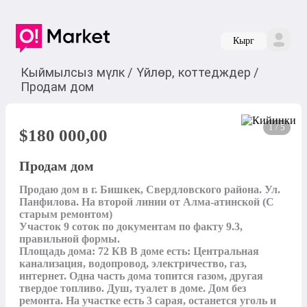
Кырг
Кыймылсыз мүлк
/
Үйлөр, коттедждер
/
Продам дом
1 / 5
$
180 000,00
Продам дом
Продаю дом в г. Бишкек, Свердловского района. Ул. 
Панфилова. На второй линии от Алма-атинской (С 
старым ремонтом) 

Участок 9 соток по документам по факту 9.3, 
правильной формы. 

Площадь дома: 72 КВ В доме есть: Центральная 
канализация, водопровод, электричество, газ, 
интернет. Одна часть дома топится газом, другая 
твердое топливо. Душ, туалет в доме. Дом без 
ремонта. На участке есть 3 сарая, останется уголь и 