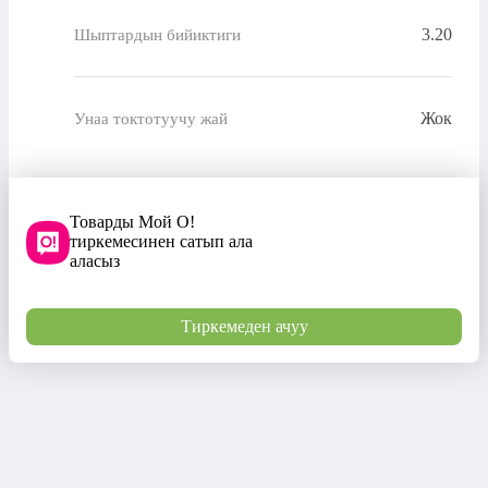
3.20
Шыптардын бийиктиги
Жок
Унаа токтотуучу жай
Товарды Мой О!
тиркемесинен сатып ала
аласыз
Тиркемеден ачуу