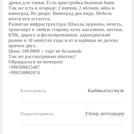
дрова для топки. Есть пристройка бывшая баня. 
Так же есть в огороде: 2 вишни, 2 яблони, айва и 
виноград. Во дворе: Виноград два вида. Мебель 
почти вся остается. 

Развитая инфраструктура: Школа, церковь, мечеть, 
транспорт в любую сторону, куча магазинов, аптеки, 
БЧК, дорога асфальтированная, адамединский 
рынок в 10 минутах езды и от кладбища не далеко 
причем двух. 

Цена: 180.000$ + торг не большой. 

Так же рассматриваю ипотеку!

Обращаться по номерам:

+996500025407

+996558002674
Кыймылсыз мүлк
Категориясы
Үйлөр, коттедждер
Подкатегориясы