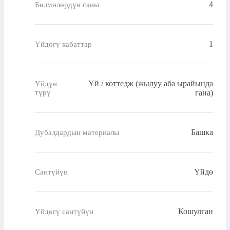
4
Бөлмөлөрдүн саны
1
Үйдөгү кабаттар
Үй / коттедж (жылуу аба ырайында
Үйдүн
түрү
гана)
Башка
Дубалдардын материалы
Үйдө
Сантүйүн
Кошулган
Үйдөгү сантүйүн