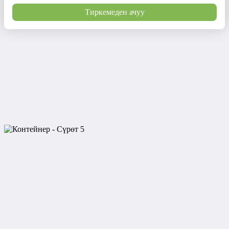
Тиркемеден ачуу