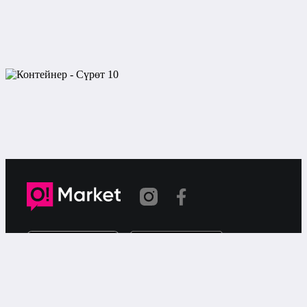
Шилтеме көчүрүлдү
«О!Маркет» – смартфондон товарларды же
кызматтарды сатуу жана сатып алуу үчүн акысыз