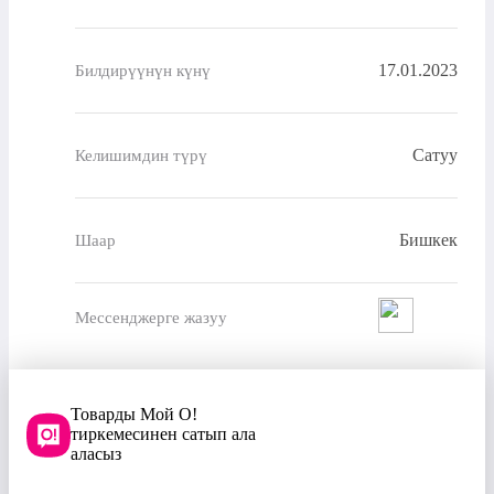
17.01.2023
Билдирүүнүн күнү
Сатуу
Келишимдин түрү
Бишкек
Шаар
Мессенджерге жазуу
Товарды Мой О!
тиркемесинен сатып ала
аласыз