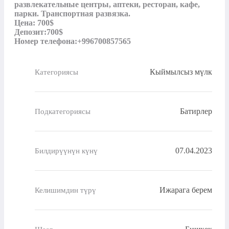
развлекательные центры, аптеки, ресторан, кафе, 
парки. Транспортная развязка.

Цена: 700$ 

Депозит:700$

Номер телефона:+996700857565
Кыймылсыз мүлк
Категориясы
Батирлер
Подкатегориясы
07.04.2023
Билдирүүнүн күнү
Ижарага берем
Келишимдин түрү