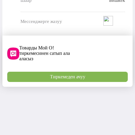
Бишкек
Шаар
Мессенджерге жазуу
Товарды Мой О!
тиркемесинен сатып ала
аласыз
Тиркемеден ачуу