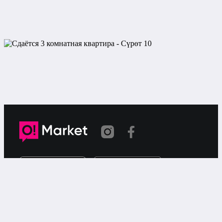
Шилтеме көчүрүлдү
«О!Маркет» – смартфондон товарларды же
кызматтарды сатуу жана сатып алуу үчүн акысыз
жарыялардын онлайн-сервиси.