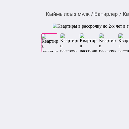
Кыймылсыз мүлк
/
Батирлер
/
Кв