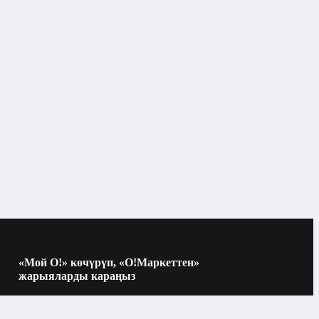
Короого
Өзүн бүтүрүү үчүн
Бөлүнгөн
2
«Мой О!» көчүрүп, «О!Маркеттен»
Кирбейт
р
жарыяларды караңыз
Көчүрүү үчүн камераны QR-кодго
багыттаңыз