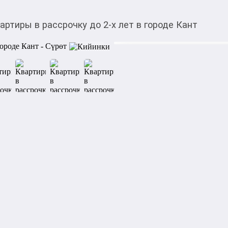
артиры в рассрочку до 2-х лет в городе Кант
$
30 150,00
Товарды Мой О!
тиркемесинен сатып ала
Квартиры в рассрочку 
аласыз
Квартира в рассрочку! На 2
Гагарина / Советская  6 - э
клубного дома , на площадк
окна , видео наблюдение. К
газовое.  Сдача под псо 202
0509 911 099
Категориясы
Подкатегориясы