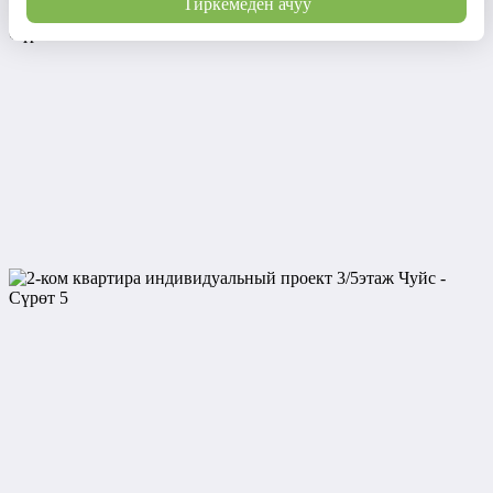
Тиркемеден ачуу