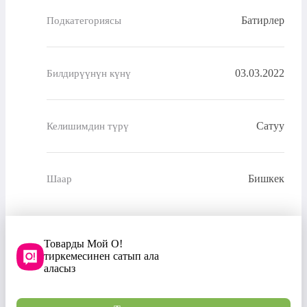
Батирлер
Подкатегориясы
03.03.2022
Билдирүүнүн күнү
Сатуу
Келишимдин түрү
Бишкек
Шаар
Товарды Мой О!
тиркемесинен сатып ала
аласыз