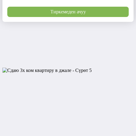
Тиркемеден ачуу