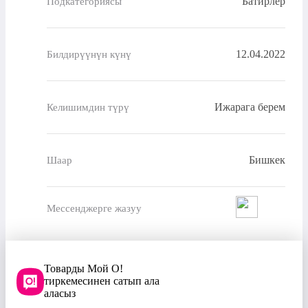
Батирлер
Подкатегориясы
12.04.2022
Билдирүүнүн күнү
Ижарага берем
Келишимдин түрү
Бишкек
Шаар
Мессенджерге жазуу
Товарды Мой О!
тиркемесинен сатып ала
аласыз