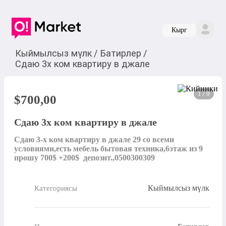
Кырг
Кыймылсыз мүлк
/
Батирлер
/
Сдаю 3х ком квартиру в джале
1 / 9
$
700,00
Сдаю 3х ком квартиру в джале
Сдаю 3-х ком квартиру в джале 29 со всеми 
условиями,есть мебель бытовая техника,6этаж из 9 
прошу 700$ +200$  депозит.,0500300309
Кыймылсыз мүлк
Категориясы