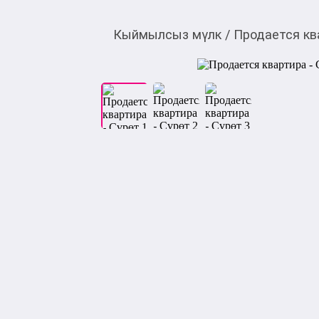
Кыймылсыз мүлк
/
Продается кв