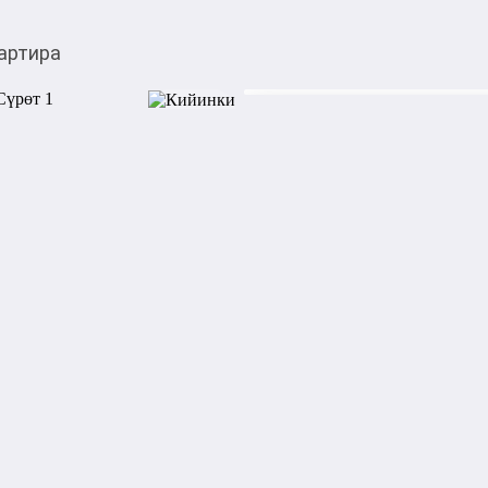
артира
$
9 800,00
Товарды Мой О!
тиркемесинен сатып ала
Продается квартира
аласыз
Описание 49

12 м кв

Продается квартира 

Гос тип. 

 Город: бишкек   московская/правда 

Дом 49

Этаж: 2/5

Отопление: центральная

Особенности : вход .дверь б
потолок под. яц эл счет. Газ сч
Цена: 9800$