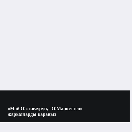
«Мой О!» көчүрүп, «О!Маркеттен»
жарыяларды караңыз
Көчүрүү үчүн камераны QR-кодго
багыттаңыз