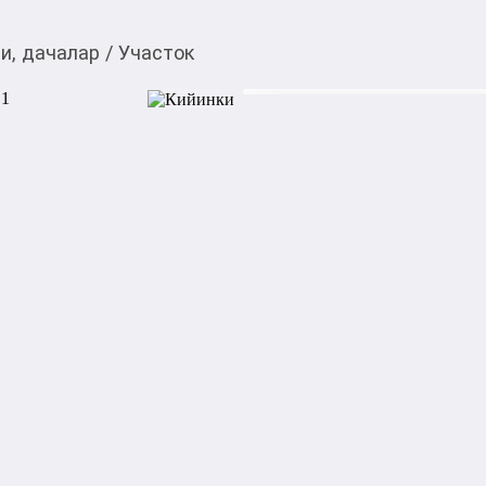
и, дачалар
/
Участок
$
16 000,00
Товарды Мой О!
тиркемесинен сатып ала
Участок
аласыз
Срочно подаётся участок ря
Участок начинается с забор
Пустой участок все докумен
Адрес:улица арча Бешик 21 
4сотак
Категориясы
Подкатегориясы