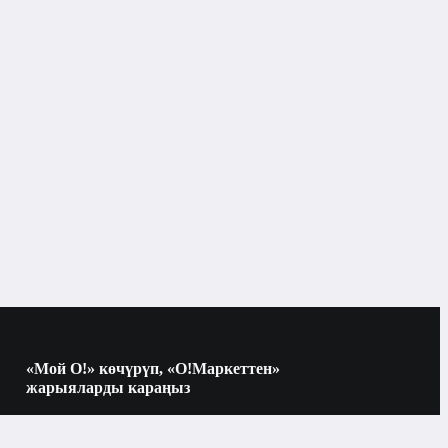
«Мой О!» көчүрүп, «О!Маркеттен»
жарыяларды караңыз
Көчүрүү үчүн камераны QR-кодго
багыттаңыз