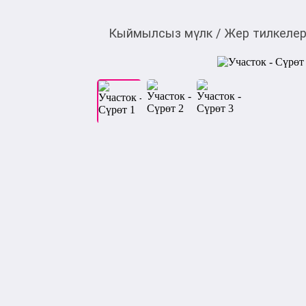
Кыймылсыз мүлк
/
Жер тилкелер