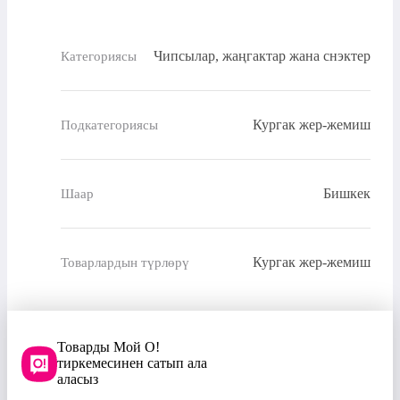
Чипсылар, жаңгактар жана снэктер
Категориясы
Кургак жер-жемиш
Подкатегориясы
Бишкек
Шаар
Кургак жер-жемиш
Товарлардын түрлөрү
Товарды Мой О!
тиркемесинен сатып ала
аласыз