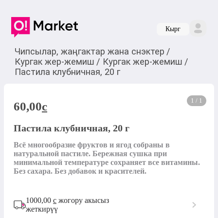
Кырг
Чипсылар, жаңгактар жана снэктер
/
Кургак жер-жемиш
/
Кургак жер-жемиш
/
Пастила клубничная, 20 г
1 / 1
60,00
c
Пастила клубничная, 20 г
Всё многообразие фруктов и ягод собраны в 
натуральной пастиле. Бережная сушка при 
минимальной температуре сохраняет все витамины. 
Без сахара. Без добавок и красителей.
1000,00
с
жогору акысыз
жеткирүү