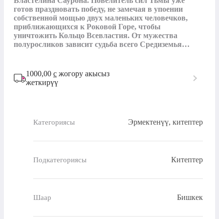
Властелина Саурона. Повелитель сил Тьмы уже 
готов праздновать победу, не замечая в упоении 
собственной мощью двух маленьких человечков, 
приближающихся к Роковой Горе, чтобы 
уничтожить Кольцо Всевластия. От мужества 
полуросликов зависит судьба всего Средиземья…
1000,00
с
жогору акысыз
жеткирүү
Эрмектенүү, китептер
Категориясы
Китептер
Подкатегориясы
Бишкек
Шаар