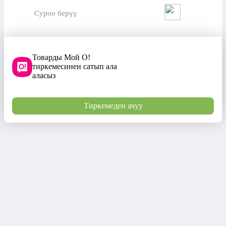
Суроо берүү
Товарды Мой О!
тиркемесинен сатып ала
аласыз
Тиркемеден ачуу