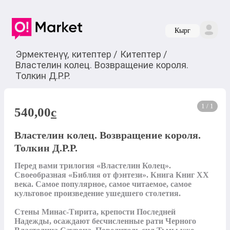
Кырг
Эрмектенүү, китептер
/
Китептер
/
Властелин колец. Возвращение короля.
Толкин Д.Р.Р.
1 / 1
540,00
c
Властелин колец. Возвращение короля.
Толкин Д.Р.Р.
Перед вами трилогия «Властелин Колец». 
Своеобразная «Библия от фэнтези». Книга Книг ХХ 
века. Самое популярное, самое читаемое, самое 
культовое произведение ушедшего столетия.

Стены Минас-Тирита, крепости Последней 
Надежды, осаждают бесчисленные рати Черного 