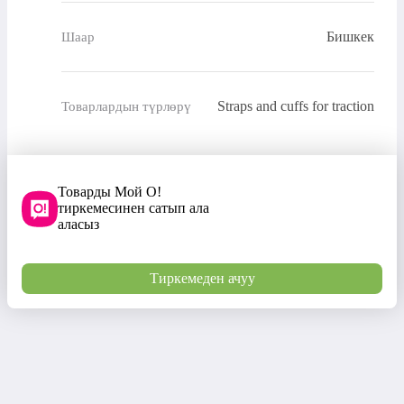
Бишкек
Шаар
Straps and cuffs for traction
Товарлардын түрлөрү
Товарды Мой О!
тиркемесинен сатып ала
аласыз
Тиркемеден ачуу