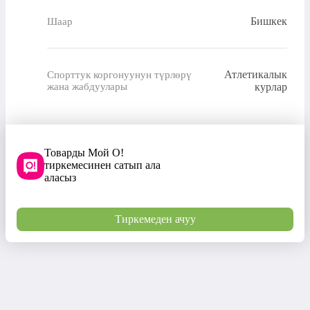
Бишкек
Шаар
Атлетикалык
Спорттук коргонуунун түрлөрү
жана жабдуулары
курлар
Товарды Мой О!
тиркемесинен сатып ала
аласыз
Тиркемеден ачуу