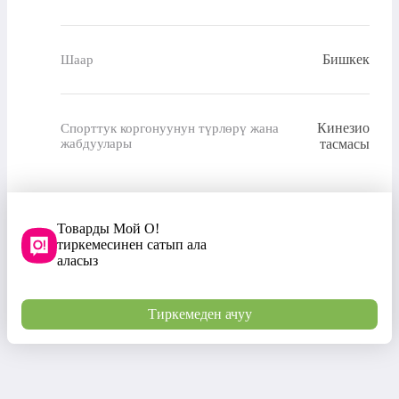
Бишкек
Шаар
Кинезио
Спорттук коргонуунун түрлөрү жана
жабдуулары
тасмасы
Товарды Мой О!
тиркемесинен сатып ала
аласыз
Тиркемеден ачуу