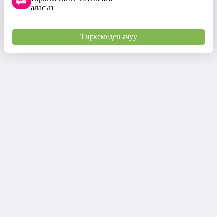
аласыз
Тиркемеден ачуу