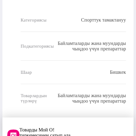
Спорттук тамактануу
Категориясы
Байламталарды жана муундарды
Подкатегориясы
чыңдоо үчүн препараттар
Бишкек
Шаар
Байламталарды жана муундарды
Товарлардын
түрлөрү
чыңдоо үчүн препараттар
Товарды Мой О!
тиркемесинен сатып ала