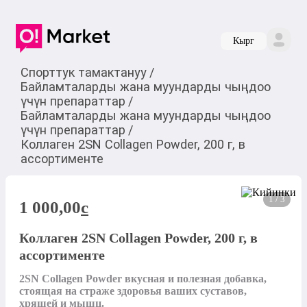
Кырг
Спорттук тамактануу
/
Байламталарды жана муундарды чыңдоо
үчүн препараттар
/
Байламталарды жана муундарды чыңдоо
үчүн препараттар
/
Коллаген 2SN Collagen Powder, 200 г, в
ассортименте
1 / 3
1 000,00
c
Коллаген 2SN Collagen Powder, 200 г, в
ассортименте
2SN Collagen Powder вкусная и полезная добавка, 
стоящая на страже здоровья ваших суставов, 
хрящей и мышц.
