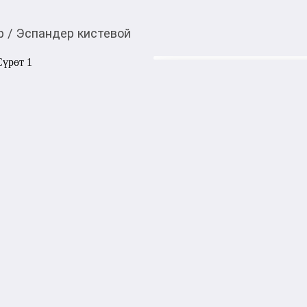
р
/
Эспандер кистевой
450,00
c
Товарды Мой О!
тиркемесинен сатып ала
Эспандер кистевой
аласыз
Кистевой эспандер — компа
выносливости и гибкости м
Изготовлен из прочных и эл
комфортный захват и равно
Подходит для спортсменов,
восстанавливающихся после
эспандером помогают укреп
и снять мышечное напряже
1000,00
с
жогору акысыз
жеткирүү