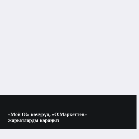
«Мой О!» көчүрүп, «О!Маркеттен»
жарыяларды караңыз
Көчүрүү үчүн камераны QR-кодго
багыттаңыз