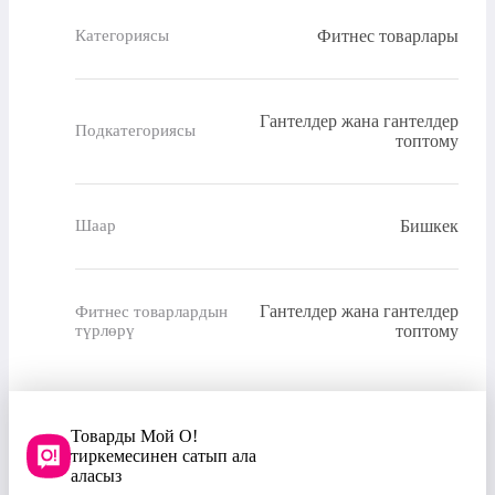
Фитнес товарлары
Категориясы
Гантелдер жана гантелдер
Подкатегориясы
топтому
Бишкек
Шаар
Гантелдер жана гантелдер
Фитнес товарлардын
түрлөрү
топтому
Товарды Мой О!
тиркемесинен сатып ала
аласыз