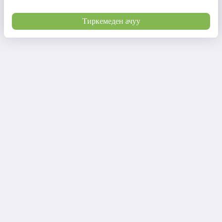
Тиркемеден ачуу