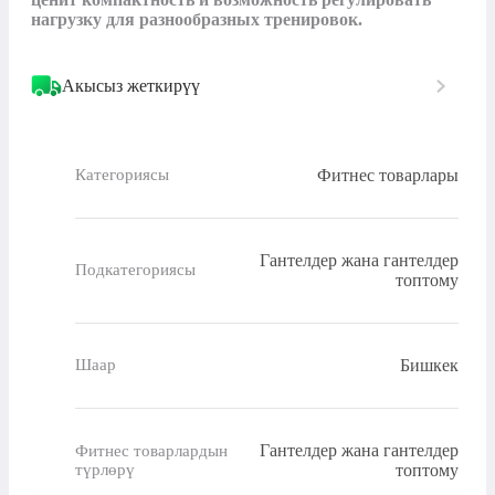
нагрузку для разнообразных тренировок.
Акысыз жеткирүү
Фитнес товарлары
Категориясы
Гантелдер жана гантелдер
Подкатегориясы
топтому
Бишкек
Шаар
Гантелдер жана гантелдер
Фитнес товарлардын
түрлөрү
топтому