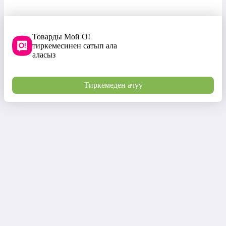
Товарды Мой О!
тиркемесинен сатып ала
аласыз
Тиркемеден ачуу