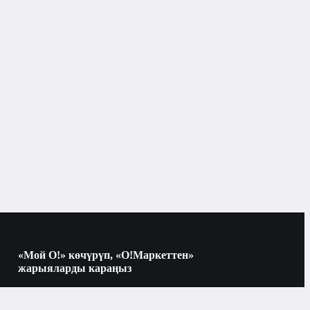
Бишкек
Фитнес топтомдору
рлөрү
«Мой О!» көчүрүп, «О!Маркеттен»
жарыяларды караңыз
Көчүрүү үчүн камераны QR-кодго
багыттаңыз