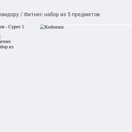
томдору
/
Фитнес набор из 5 предметов
2 000,00
c
4 000
c
Товарды Мой О!
тиркемесинен сатып ала
Фитнес набор из 5 пр
аласыз
0-0-
9
Бөлүп төлөөгө/креди
Бул дүкөндө
Фитнес набор из 5 предметов
Комплексный набор тренаже