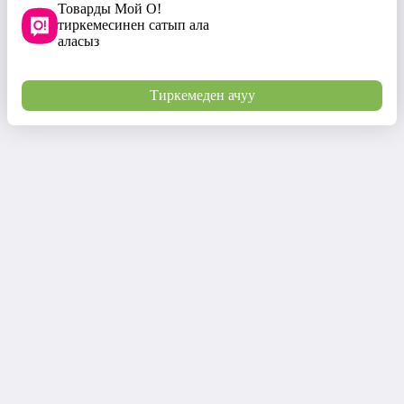
Товарды Мой О!
тиркемесинен сатып ала
аласыз
Тиркемеден ачуу