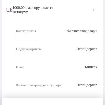
1000,00
с
жогору акысыз
жеткирүү
Фитнес товарлары
Категориясы
Эспандерлер
Подкатегориясы
Бишкек
Шаар
Эспандерлер
Фитнес товарлардын түрлөрү