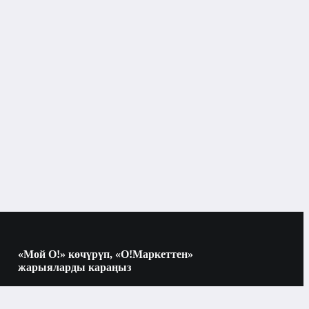
«Мой О!» көчүрүп, «О!Маркеттен»
жарыяларды караңыз
Көчүрүү үчүн камераны QR-кодго
багыттаңыз