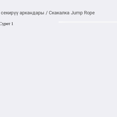
 секирүү аркандары
/
Скакалка Jump Rope
600,00
c
Товарды Мой О!
тиркемесинен сатып ала
Скакалка Jump Rope
аласыз
Скакалка — это универсал
фитнеса, подходящий для лю
Она помогает развивать вы
сердце, а также является о
снижению веса и улучшени
1000,00
с
жогору акысыз
жеткирүү
Категориясы