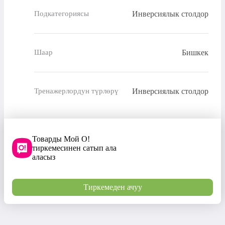
Инверсиялык столдор
Подкатегориясы
Бишкек
Шаар
Инверсиялык столдор
Тренажерлордун түрлөрү
Товарды Мой О!
тиркемесинен сатып ала
аласыз
Тиркемеден ачуу