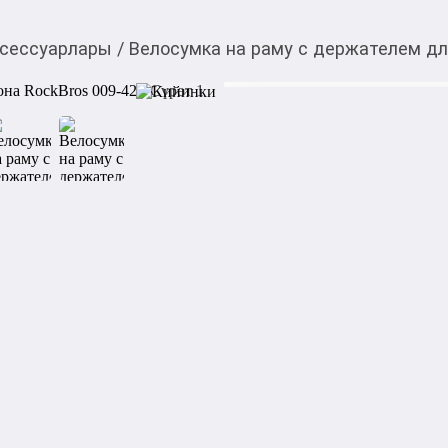
ксессуарлары
/
Велосумка на раму с держателем дл
1 250,00
c
Товарды Мой О!
тиркемесинен сатып ала
Велосумка на раму с 
аласыз
RockBros 009‑42
0-0-
3
Бөлүп төлөөгө/креди
Бул дүкөндө
RockBros 009‑42 — водонеп