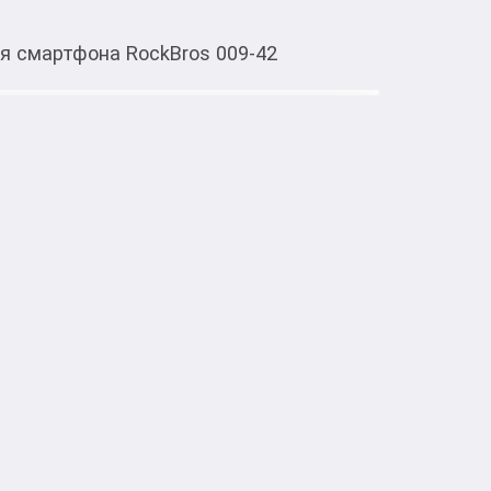
я смартфона RockBros 009‑42
Тиркемеден ачуу
держателем для смартфона
тке товарлар
роницаемая рамная сумка с съёмным 