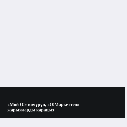
Велосипеддердин аксессуарлары
Бишкек
Велосипеддердин
ардын
аксессуарлары
Велосумкалар
«Мой О!» көчүрүп, «О!Маркеттен»
жарыяларды караңыз
Көчүрүү үчүн камераны QR-кодго
багыттаңыз