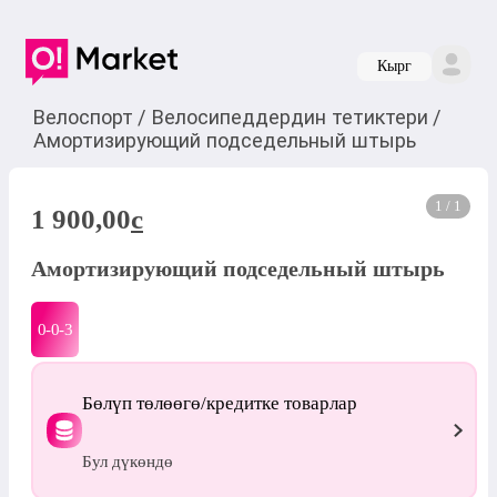
Кырг
Велоспорт
/
Велосипеддердин тетиктери
/
Амортизирующий подседельный штырь
1 / 1
1 900,00
c
Амортизирующий подседельный штырь
0-0-
3
Бөлүп төлөөгө/кредитке товарлар
Бул дүкөндө