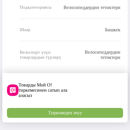
Велосипеддердин тетиктери
Подкатегориясы
Бишкек
Шаар
Велосипеддердин
Велоспорт үчүн
товарлардын түрлөрү
тетиктери
Товарды Мой О!
тиркемесинен сатып ала
аласыз
Тиркемеден ачуу