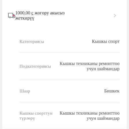
1000,00
с
жогору акысыз
жеткирүү
Кышкы спорт
Категориясы
Кышкы техниканы ремонттоо
Подкатегориясы
учун шаймандар
Бишкек
Шаар
Кышкы техниканы ремонттоо
Кышкы спорттун
түрлөрү
учун шаймандар