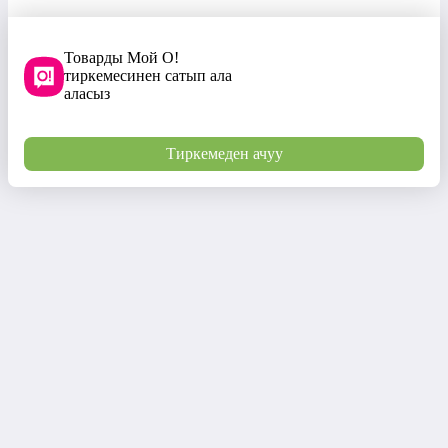
Товарды Мой О!
тиркемесинен сатып ала
аласыз
Тиркемеден ачуу