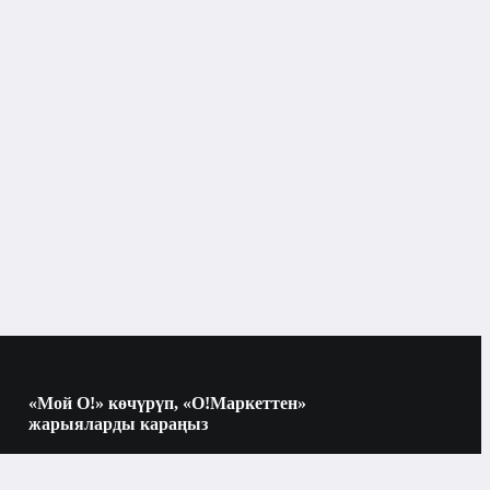
Розетка жана бит үчүн кеңейтүүлөр
Курал үчүн шаймандар жана сарптоочу
шаймандар
«Мой О!» көчүрүп, «О!Маркеттен»
жарыяларды караңыз
Көчүрүү үчүн камераны QR-кодго
багыттаңыз