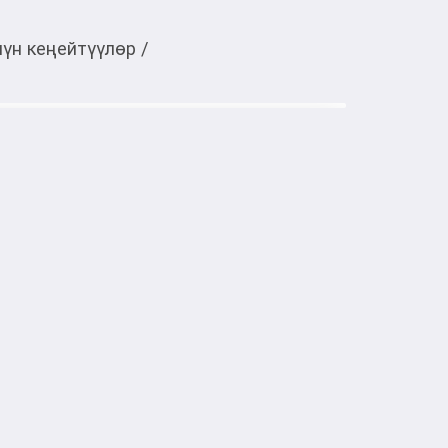
чүн кеңейтүүлөр
/
Тиркемеден ачуу
121
тке товарлар
:
