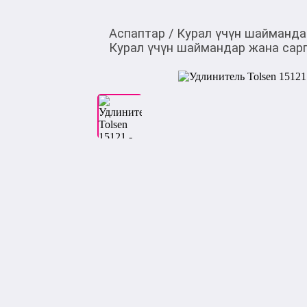
Аспаптар
/
Курал үчүн шайманда
Курал үчүн шаймандар жана сар