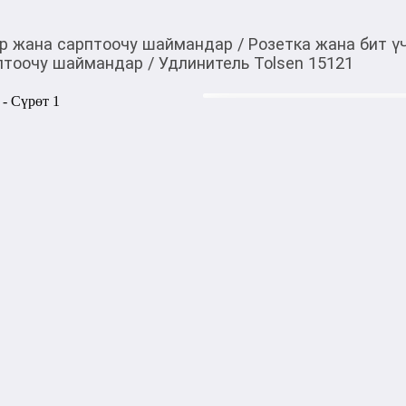
р жана сарптоочу шаймандар
/
Розетка жана бит ү
птоочу шаймандар
/
Удлинитель Tolsen 15121
150,00
c
Товарды Мой О!
тиркемесинен сатып ала
Удлинитель Tolsen 15
аласыз
0-0-
3
Бөлүп төлөөгө/креди
Бул дүкөндө
Технические характеристики