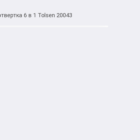
твертка 6 в 1 Tolsen 20043
Тиркемеден ачуу
а 6 в 1 Tolsen 20043
тке товарлар
en 6 в 1 используется для работ с 
ри монтажных и ремонтных работах. 
ены из инструментальной хромованадиевой 