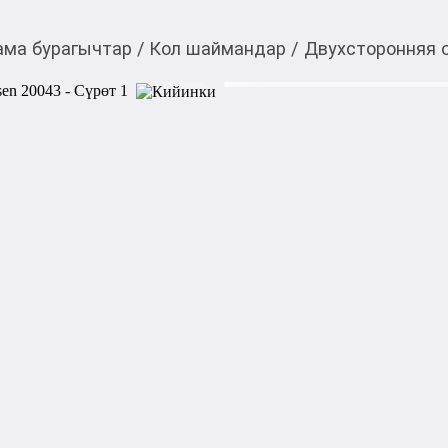
ама бурагычтар
/
Кол шаймандар
/
Двухсторонняя о
450,00
c
Товарды Мой О!
тиркемесинен сатып ала
Двухсторонняя отвертк
аласыз
0-0-
3
Бөлүп төлөөгө/креди
Бул дүкөндө
Двухсторноняя отвертка Tols
резьбовыми соединениями п
Двусторонние биты выполн