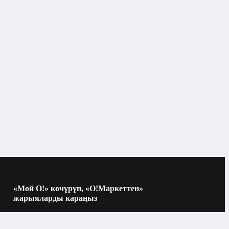
Бурама бурагычтар
Кол шаймандар
өрү
«Мой О!» көчүрүп, «О!Маркеттен»
жарыяларды караңыз
Көчүрүү үчүн камераны QR-кодго
багыттаңыз