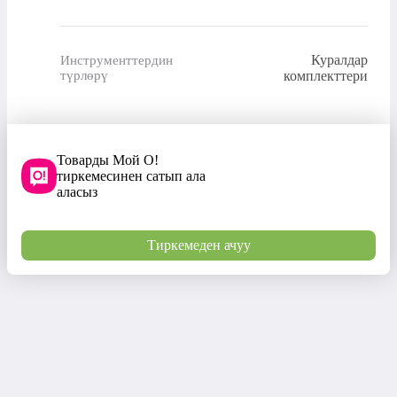
Куралдар
Инструменттердин
түрлөрү
комплекттери
Товарды Мой О!
тиркемесинен сатып ала
аласыз
Тиркемеден ачуу