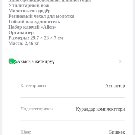
Утилитарный нож

Молоток-гвоздодёр

Резиновый чехол для молотка

Гибкий вал-удлинитель

Набор ключей «Allen»

Органайзер

Размеры: 29,7 × 23 × 7 см

Масса: 2,46 кг
Акысыз жеткирүү
Аспаптар
Категориясы
Куралдар комплекттери
Подкатегориясы
Бишкек
Шаар